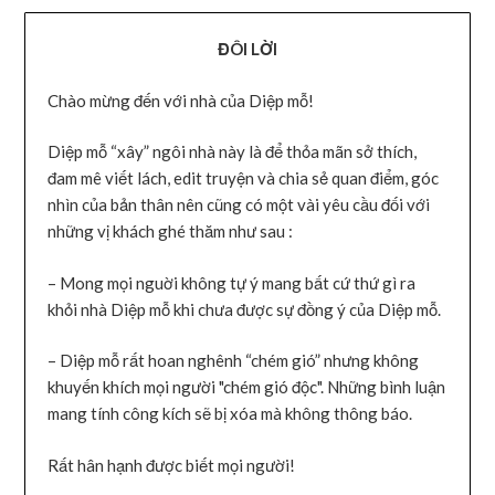
ĐÔI LỜI
Chào mừng đến với nhà của Diệp mỗ!
Diệp mỗ “xây” ngôi nhà này là để thỏa mãn sở thích,
đam mê viết lách, edit truyện và chia sẻ quan điểm, góc
nhìn của bản thân nên cũng có một vài yêu cầu đối với
những vị khách ghé thăm như sau :
– Mong mọi nguời không tự ý mang bất cứ thứ gì ra
khỏi nhà Diệp mỗ khi chưa được sự đồng ý của Diệp mỗ.
– Diệp mỗ rất hoan nghênh “chém gió” nhưng không
khuyến khích mọi người "chém gió độc". Những bình luận
mang tính công kích sẽ bị xóa mà không thông báo.
Rất hân hạnh được biết mọi người!