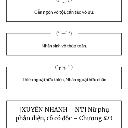
Cẩn ngôn vô tội, cẩn tắc vô ưu.
(*´ー` *)
Nhân sinh vô thập toàn.
(´┏･┓｀)
Thiên ngoại hữu thiên, Nhân ngoại hữu nhân
[XUYÊN NHANH – NT] Nữ phụ
phản diện, cô có độc – Chương 473