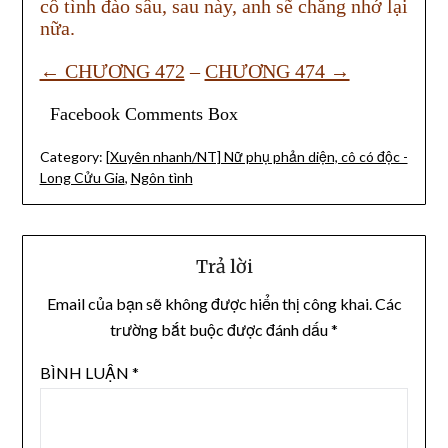
cố tình đào sâu, sau này, anh sẽ chẳng nhớ lại
nữa.
← CHƯƠNG 472
–
CHƯƠNG 474 →
Facebook Comments Box
Category:
[Xuyên nhanh/NT] Nữ phụ phản diện, cô có độc -
Long Cửu Gia
,
Ngôn tình
Trả lời
Email của bạn sẽ không được hiển thị công khai.
Các
trường bắt buộc được đánh dấu
*
BÌNH LUẬN
*