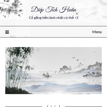
Diệp Tích Huân
Cố gắng hiền lành nhất có thể <3
Menu
(｡◝‿◜ ｡)