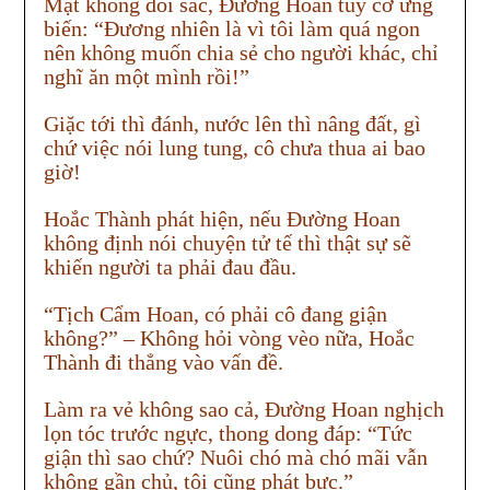
Mặt không đổi sắc, Đường Hoan tuỳ cơ ứng
biến: “Đương nhiên là vì tôi làm quá ngon
nên không muốn chia sẻ cho người khác, chỉ
nghĩ ăn một mình rồi!”
Giặc tới thì đánh, nước lên thì nâng đất, gì
chứ việc nói lung tung, cô chưa thua ai bao
giờ!
Hoắc Thành phát hiện, nếu Đường Hoan
không định nói chuyện tử tế thì thật sự sẽ
khiến người ta phải đau đầu.
“Tịch Cẩm Hoan, có phải cô đang giận
không?” – Không hỏi vòng vèo nữa, Hoắc
Thành đi thẳng vào vấn đề.
Làm ra vẻ không sao cả, Đường Hoan nghịch
lọn tóc trước ngực, thong dong đáp: “Tức
giận thì sao chứ? Nuôi chó mà chó mãi vẫn
không gần chủ, tôi cũng phát bực.”