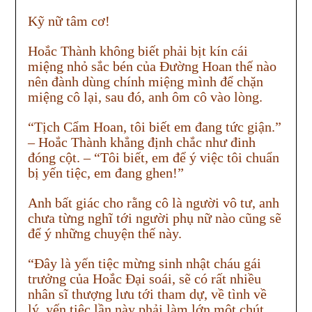
Kỹ nữ tâm cơ!
Hoắc Thành không biết phải bịt kín cái
miệng nhỏ sắc bén của Đường Hoan thế nào
nên đành dùng chính miệng mình để chặn
miệng cô lại, sau đó, anh ôm cô vào lòng.
“Tịch Cẩm Hoan, tôi biết em đang tức giận.”
– Hoắc Thành khẳng định chắc như đinh
đóng cột. – “Tôi biết, em để ý việc tôi chuẩn
bị yến tiệc, em đang ghen!”
Anh bất giác cho rằng cô là người vô tư, anh
chưa từng nghĩ tới người phụ nữ nào cũng sẽ
để ý những chuyện thế này.
“Đây là yến tiệc mừng sinh nhật cháu gái
trưởng của Hoắc Đại soái, sẽ có rất nhiều
nhân sĩ thượng lưu tới tham dự, về tình về
lý, yến tiệc lần này phải làm lớn một chút.