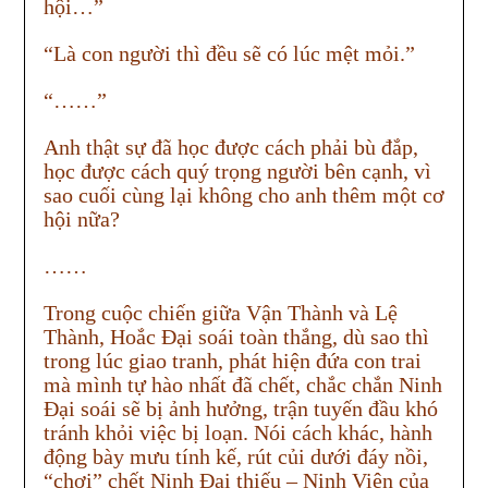
hội…”
“Là con người thì đều sẽ có lúc mệt mỏi.”
“……”
Anh thật sự đã học được cách phải bù đắp,
học được cách quý trọng người bên cạnh, vì
sao cuối cùng lại không cho anh thêm một cơ
hội nữa?
……
Trong cuộc chiến giữa Vận Thành và Lệ
Thành, Hoắc Đại soái toàn thắng, dù sao thì
trong lúc giao tranh, phát hiện đứa con trai
mà mình tự hào nhất đã chết, chắc chắn Ninh
Đại soái sẽ bị ảnh hưởng, trận tuyến đầu khó
tránh khỏi việc bị loạn. Nói cách khác, hành
động bày mưu tính kế, rút củi dưới đáy nồi,
“chơi” chết Ninh Đại thiếu – Ninh Viên của