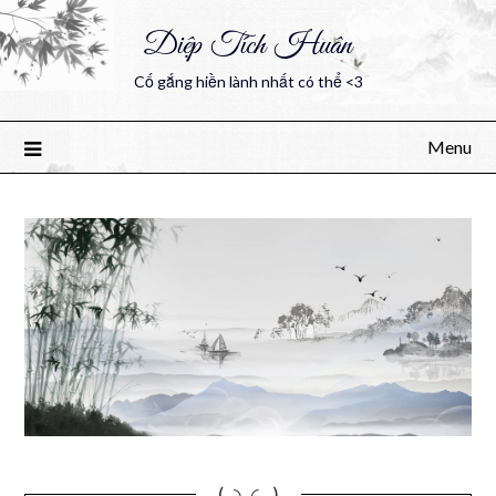
Diệp Tích Huân
Cố gắng hiền lành nhất có thể <3
Menu
(｡◝‿◜ ｡)