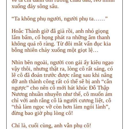
xuống đáy sông sâu.
“Ta không phụ người, người phụ ta……”
Hoắc Thành giờ đã già rồi, anh nhỏ giọng
lẩm bẩm, cổ họng phát ra những âm thanh
không quá rõ ràng. Từ đôi mắt vẩn đục kia
bỗng nhiên chảy xuống một giọt lệ…
Nhìn bên ngoài, người con gái ấy kiêu ngạo
vậy thôi, nhưng thật ra, lòng cô rất sáng, có
lẽ cô đã đoán trước được rằng sau khi nâng
đỡ anh thành công rất có thể sẽ bị anh “cắn
ngược” cho nên cô mới hát khúc Đỗ Thập
Nương nhuần nhuyễn như thế, cô muốn ám
chỉ với anh rằng cô là người cương liệt, cô
“thà làm ngọc vỡ còn hơn làm ngói lành”,
đừng bao giờ phụ lòng cô!
Chỉ là, cuối cùng, anh vẫn phụ cô!