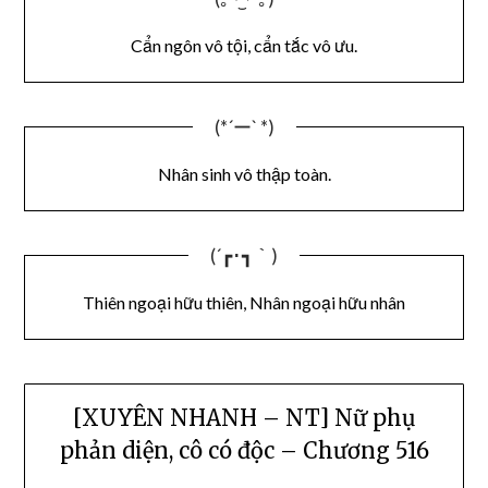
Cẩn ngôn vô tội, cẩn tắc vô ưu.
(*´ー` *)
Nhân sinh vô thập toàn.
(´┏･┓｀)
Thiên ngoại hữu thiên, Nhân ngoại hữu nhân
[XUYÊN NHANH – NT] Nữ phụ
phản diện, cô có độc – Chương 516