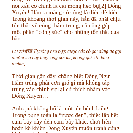
nói xấu cô chính là cái móng heo bự[2] Đổng
Xuyên! Hắn ta mắng cô cũng là điều dễ hiểu.
Trong khoảng thời gian này, hắn đã phải chịu
tổn thất vô cùng thảm trọng, cô cũng góp
một phần “công sức” cho những tổn thất của
hắn.
[2]大猪蹄子(móng heo bự): được các cô gái dùng đẻ gọi
những tên hay thay lòng đổi dạ, không giữ lời, lăng
nhăng,…
Thời gian gần đây, chẳng biết Đổng Ngư
Hàm trúng phải cơn gió gì mà không tập
trung vào chính sự lại cứ thích nhằm vào
Đổng Xuyên…
Anh quả không hổ là một tên bệnh kiều!
Trong bụng toàn là “nước đen”, thiết lập hết
cạm bẫy này đến cạm bẫy khác, chơi liên
hoàn kế khiến Đổng Xuyên muốn tránh cũng