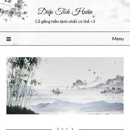
Diệp Tích Huân
Cố gắng hiền lành nhất có thể <3
Menu
(｡◝‿◜ ｡)