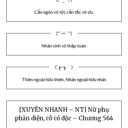
Cẩn ngôn vô tội, cẩn tắc vô ưu.
(*´ー` *)
Nhân sinh vô thập toàn.
(´┏･┓｀)
Thiên ngoại hữu thiên, Nhân ngoại hữu nhân
[XUYÊN NHANH – NT] Nữ phụ
phản diện, cô có độc – Chương 564