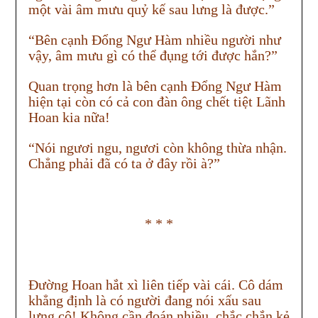
một vài âm mưu quỷ kế sau lưng là được.”
“Bên cạnh Đổng Ngư Hàm nhiều người như
vậy, âm mưu gì có thể đụng tới được hắn?”
Quan trọng hơn là bên cạnh Đổng Ngư Hàm
hiện tại còn có cả con đàn ông chết tiệt Lãnh
Hoan kia nữa!
“Nói ngươi ngu, ngươi còn không thừa nhận.
Chẳng phải đã có ta ở đây rồi à?”
* * *
Đường Hoan hắt xì liên tiếp vài cái. Cô dám
khẳng định là có người đang nói xấu sau
lưng cô! Không cần đoán nhiều, chắc chắn kẻ