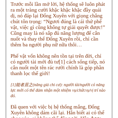
Trước mỗi lần mở lời, hệ thống sẽ luôn phát
ra một tràng cười khặc khặc khặc đầy quái
dị, nó đáp lại Đổng Xuyên với giọng chẳng
chút tôn trọng: “Ngươi đúng là cái thứ phế
vật, việc gì cũng không tự giải quyết được!”
Cũng may là nó sắp đủ năng lượng để cắn
nuốt và thay thế Đổng Xuyên rồi, chỉ cần
thêm ba người phụ nữ nữa thôi…
Phế vật vốn không nên tồn tại trên đời, chỉ
có người tài mới đủ tư[1] cách sống tiếp, nó
cắn nuốt một tên rác rưởi chính là góp phần
thanh lọc thế giới!
[1]能者居之(năng giả chi cư): người tài/người có năng
lực mới có thể đảm nhận một nhiệm vụ/chứcvụ/vị trí nào
đó.
Đã quen với việc bị hệ thống mắng, Đổng
Xuyên không dám cãi lại. Hắn biết ai có thể