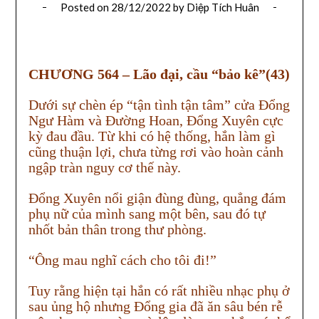
Posted on
28/12/2022
by
Diệp Tích Huân
CHƯƠNG 564 – Lão đại, cầu “bảo kê”(43)
Dưới sự chèn ép “tận tình tận tâm” cửa Đổng
Ngư Hàm và Đường Hoan, Đổng Xuyên cực
kỳ đau đầu. Từ khi có hệ thống, hắn làm gì
cũng thuận lợi, chưa từng rơi vào hoàn cảnh
ngập tràn nguy cơ thế này.
Đổng Xuyên nổi giận đùng đùng, quẳng đám
phụ nữ của mình sang một bên, sau đó tự
nhốt bản thân trong thư phòng.
“Ông mau nghĩ cách cho tôi đi!”
Tuy rằng hiện tại hắn có rất nhiều nhạc phụ ở
sau ủng hộ nhưng Đổng gia đã ăn sâu bén rễ