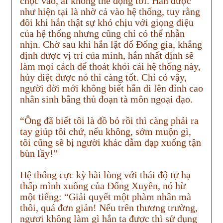
chọc vào, ai không thể động tới. Hắn được
như hiện tại là nhờ cả vào hệ thống, tuy rằng
đôi khi hắn thật sự khó chịu với giọng điệu
của hệ thống nhưng cũng chỉ có thể nhẫn
nhịn. Chờ sau khi hắn lật đổ Đổng gia, khẳng
định được vị trí của mình, hắn nhất định sẽ
làm mọi cách để thoát khỏi cái hệ thống này,
hủy diệt được nó thì càng tốt. Chỉ có vậy,
người đời mới không biết hắn đi lên đỉnh cao
nhân sinh bằng thủ đoạn tà môn ngoại đạo.
“Ông đã biết tôi là đồ bỏ rồi thì càng phải ra
tay giúp tôi chứ, nếu không, sớm muộn gì,
tôi cũng sẽ bị người khác dẫm đạp xuống tận
bùn lầy!”
Hệ thống cực kỳ hài lòng với thái độ tự hạ
thấp mình xuống của Đổng Xuyên, nó hừ
một tiếng: “Giải quyết một phàm nhân mà
thôi, quá đơn giản! Nếu trên thương trường,
ngươi không làm gì hắn ta được thì sử dụng