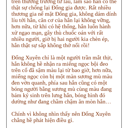
trên thương trường từ lâu, làm sao hắn có thể
thật sự chống lại Đổng gia được. Rất nhiều
thương gia nể mặt Đổng gia, không dám dính
líu tới hắn, căn cơ của hắn lại không vững,
hơn nữa, từ khi có hệ thống, hắn luôn hành
xử ngạo mạn, gây thù chuốc oán với rất
nhiều người, giờ bị hai người kia chèn ép,
hắn thật sự sắp không thở nổi rồi!
Đổng Xuyên chỉ là một người trần mắt thịt,
hắn không hề nhận ra miếng ngọc bội đeo
trên cổ đã sậm màu lại từ bao giờ, hơn nữa,
miếng ngọc còn bị một màn sương mù màu
đen vờn quanh, phía sau hắn cũng có một
bóng người bằng sương mù cùng màu đang
bám ký sinh trên lưng hắn, bóng hình đó
dường như đang chầm chậm ăn mòn hắn…
Chính vì không nhìn thấy nên Đổng Xuyên
chẳng hề phát hiện điều gì.