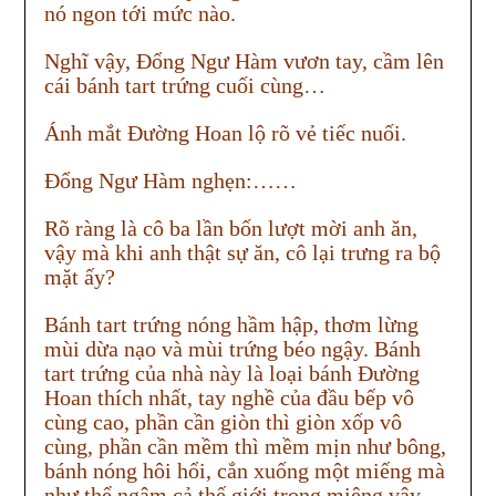
nó ngon tới mức nào.
Nghĩ vậy, Đổng Ngư Hàm vươn tay, cầm lên
cái bánh tart trứng cuối cùng…
Ánh mắt Đường Hoan lộ rõ vẻ tiếc nuối.
Đổng Ngư Hàm nghẹn:……
Rõ ràng là cô ba lần bốn lượt mời anh ăn,
vậy mà khi anh thật sự ăn, cô lại trưng ra bộ
mặt ấy?
Bánh tart trứng nóng hầm hập, thơm lừng
mùi dừa nạo và mùi trứng béo ngậy. Bánh
tart trứng của nhà này là loại bánh Đường
Hoan thích nhất, tay nghề của đầu bếp vô
cùng cao, phần cần giòn thì giòn xốp vô
cùng, phần cần mềm thì mềm mịn như bông,
bánh nóng hôi hổi, cắn xuống một miếng mà
như thể ngậm cả thế giới trong miệng vậy,