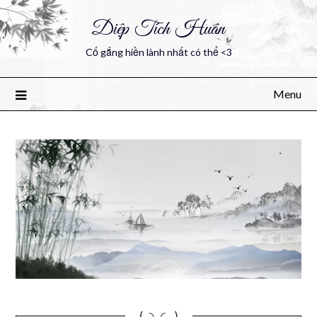
Diệp Tích Huân
Cố gắng hiền lành nhất có thể <3
Menu
(｡◝‿◜ ｡)