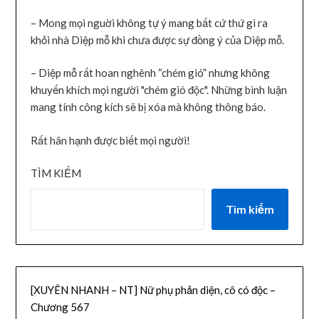
– Mong mọi nguời không tự ý mang bất cứ thứ gì ra
khỏi nhà Diệp mỗ khi chưa được sự đồng ý của Diệp mỗ.
– Diệp mỗ rất hoan nghênh “chém gió” nhưng không
khuyến khích mọi người "chém gió độc". Những bình luận
mang tính công kích sẽ bị xóa mà không thông báo.
Rất hân hạnh được biết mọi người!
TÌM KIẾM
Tìm kiếm
[XUYÊN NHANH – NT] Nữ phụ phản diện, cô có độc –
Chương 567