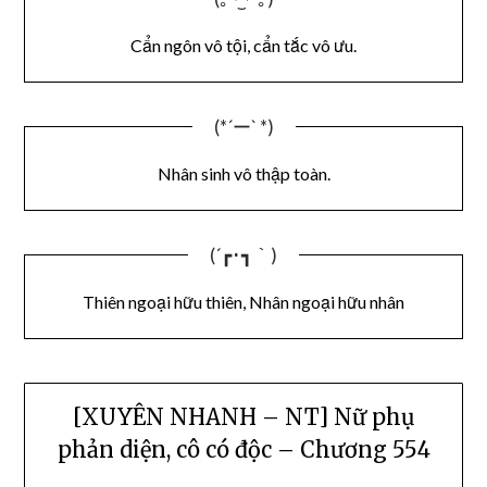
Cẩn ngôn vô tội, cẩn tắc vô ưu.
(*´ー` *)
Nhân sinh vô thập toàn.
(´┏･┓｀)
Thiên ngoại hữu thiên, Nhân ngoại hữu nhân
[XUYÊN NHANH – NT] Nữ phụ
phản diện, cô có độc – Chương 554