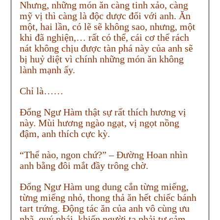
Nhưng, những món ăn càng tinh xảo, càng
mỹ vị thì càng là độc dược đối với anh. Ăn
một, hai lần, có lẽ sẽ không sao, nhưng, một
khi đã nghiện,… rất có thể, cái cơ thể rách
nát không chịu được tàn phá này của anh sẽ
bị huỷ diệt vì chính những món ăn không
lành mạnh ấy.
Chỉ là……
Đổng Ngư Hàm thật sự rất thích hương vị
này. Mùi hương ngào ngạt, vị ngọt nồng
đậm, anh thích cực kỳ.
“Thế nào, ngon chứ?” – Đường Hoan nhìn
anh bằng đôi mắt đầy trông chờ.
Đổng Ngư Hàm ung dung cắn từng miếng,
từng miếng nhỏ, thong thả ăn hết chiếc bánh
tart trứng. Động tác ăn của anh vô cùng ưu
nhã, quý phái, khiến người ta phải tự cảm