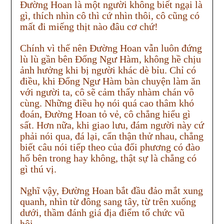
Đường Hoan là một người không biết ngại là
gì, thích nhìn cô thì cứ nhìn thôi, cô cũng có
mất đi miếng thịt nào đâu cơ chứ!
Chính vì thế nên Đường Hoan vẫn luôn đứng
lù lù gần bên Đổng Ngư Hàm, không hề chịu
ảnh hưởng khi bị người khác dè bỉu. Chỉ có
điều, khi Đổng Ngư Hàm bàn chuyện làm ăn
với người ta, cô sẽ cảm thấy nhàm chán vô
cùng. Những điều họ nói quá cao thâm khó
đoán, Đường Hoan tỏ vẻ, cô chẳng hiểu gì
sất. Hơn nữa, khi giao lưu, đám người này cứ
phải nói qua, đá lại, cẩn thận thử nhau, chẳng
biết câu nói tiếp theo của đối phương có đào
hố bên trong hay không, thật sự là chẳng có
gì thú vị.
Nghĩ vậy, Đường Hoan bắt đầu đảo mắt xung
quanh, nhìn từ đông sang tây, từ trên xuống
dưới, thầm đánh giá địa điểm tổ chức vũ
hội.