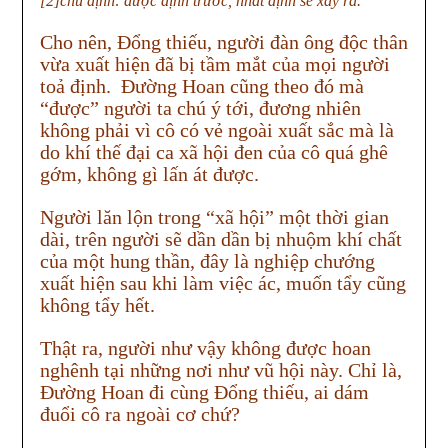
[2]chú định: được định trước, nhất định sẽ xảy ra.
Cho nên, Đổng thiếu, người đàn ông độc thân
vừa xuất hiện đã bị tầm mắt của mọi người
toả định. Đường Hoan cũng theo đó mà
“được” người ta chú ý tới, đương nhiên
không phải vì cô có vẻ ngoài xuất sắc mà là
do khí thế đại ca xã hội đen của cô quá ghê
gớm, không gì lấn át được.
Người lăn lộn trong “xã hội” một thời gian
dài, trên người sẽ dần dần bị nhuộm khí chất
của một hung thần, đây là nghiệp chướng
xuất hiện sau khi làm việc ác, muốn tẩy cũng
không tẩy hết.
Thật ra, người như vậy không được hoan
nghênh tại những nơi như vũ hội này. Chỉ là,
Đường Hoan đi cùng Đổng thiếu, ai dám
đuổi cô ra ngoài cơ chứ?