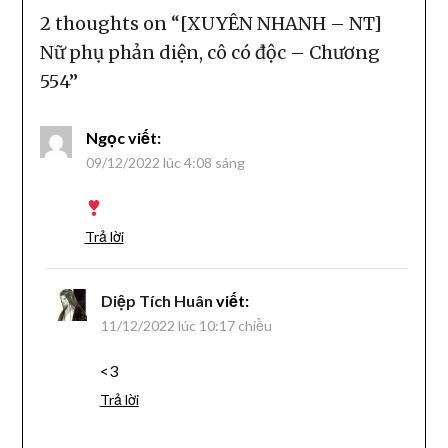
2 thoughts on “
[XUYÊN NHANH – NT]
Nữ phụ phản diện, cô có độc – Chương
554
”
Ngọc
viết:
09/12/2022 lúc 4:08 sáng
Trả lời
Diệp Tích Huân
viết:
11/12/2022 lúc 10:17 chiều
<3
Trả lời