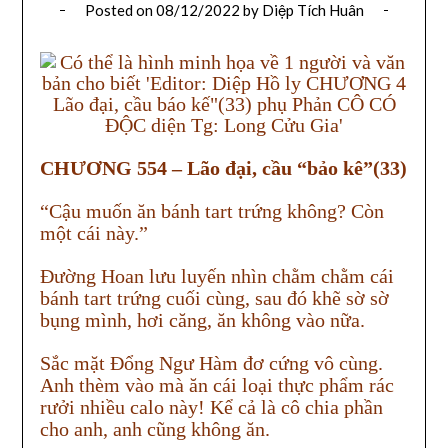
Posted on
08/12/2022
by
Diệp Tích Huân
CHƯƠNG 554 – Lão đại, cầu “bảo kê”(33)
“Cậu muốn ăn bánh tart trứng không? Còn
một cái này.”
Đường Hoan lưu luyến nhìn chằm chằm cái
bánh tart trứng cuối cùng, sau đó khẽ sờ sờ
bụng mình, hơi căng, ăn không vào nữa.
Sắc mặt Đổng Ngư Hàm đơ cứng vô cùng.
Anh thèm vào mà ăn cái loại thực phẩm rác
rưởi nhiều calo này! Kể cả là cô chia phần
cho anh, anh cũng không ăn.