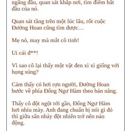
ngẩng đầu, quan sát khắp nơi, tìm điểm bắt
đầu của nó.
Quan sát tầng trên một lúc lâu, rốt cuộc
Đường Hoan cũng tìm được…
Mẹ nó, may mà mắt cô tinh!
Ui cái đ**!
Vì sao cô lại thấy một vật đen xì xì giống với
họng súng?
Cảm thấy có hơi rợn người, Đường Hoan
bước về phía Đổng Ngư Hàm theo bản năng.
Thấy cô đột ngột tới gần, Đổng Ngư Hàm
hơi nhíu mày. Anh đang chuẩn bị nói gì đó
thì giữa sân nhảy đột nhiên trở nên náo
động.