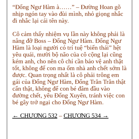
“Đổng Ngư Hàm à……” – Đường Hoan gõ
nhịp ngón tay vào đùi mình, nhỏ giọng nhắc
đi nhắc lại cái tên này.
Cô cảm thấy nhiệm vụ lần này không phải là
nâng đỡ Boss – Đổng Ngư Hàm. Đổng Ngư
Hàm là loại người có trí tuệ “biến thái” hệt
yêu quái, mười bộ não của cô cộng lại cũng
kém anh, cho nên cô chỉ cần bảo vệ anh thật
tốt, không để con ma ốm nhà anh chết sớm là
được. Quan trọng nhất là cô phải trông em
gái của Đổng Ngư Hàm, Đổng Trăn Trăn thật
cẩn thật, không để con bé đâm đầu vào
đường chết, yêu Đổng Xuyên, tránh việc con
bé gây trở ngại cho Đổng Ngư Hàm.
← CHƯƠNG 532
–
CHƯƠNG 534 →