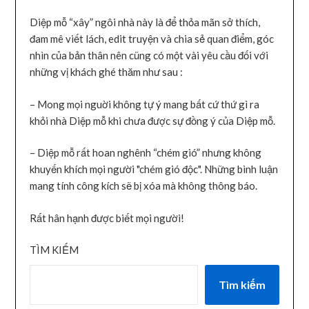
Diệp mỗ “xây” ngôi nhà này là để thỏa mãn sở thích,
đam mê viết lách, edit truyện và chia sẻ quan điểm, góc
nhìn của bản thân nên cũng có một vài yêu cầu đối với
những vị khách ghé thăm như sau :
– Mong mọi nguời không tự ý mang bất cứ thứ gì ra
khỏi nhà Diệp mỗ khi chưa được sự đồng ý của Diệp mỗ.
– Diệp mỗ rất hoan nghênh “chém gió” nhưng không
khuyến khích mọi người "chém gió độc". Những bình luận
mang tính công kích sẽ bị xóa mà không thông báo.
Rất hân hạnh được biết mọi người!
TÌM KIẾM
Tìm kiếm