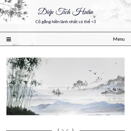
Diệp Tích Huân
Cố gắng hiền lành nhất có thể <3
Menu
(｡◝‿◜ ｡)