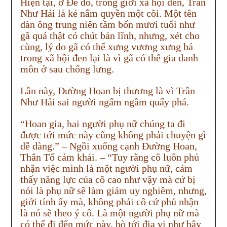
Hiện tại, ở Đế đô, trong giới xã hội đen, Trần
Như Hải là kẻ nắm quyền một cõi. Một tên
đàn ông trung niên tầm bốn mươi tuổi như
gã quả thật có chút bản lĩnh, nhưng, xét cho
cùng, lý do gã có thể xưng vương xưng bá
trong xã hội đen lại là vì gã có thế gia danh
môn ở sau chống lưng.
Lần này, Đường Hoan bị thương là vì Trần
Như Hải sai người ngấm ngầm quấy phá.
“Hoan gia, hai người phụ nữ chúng ta đi
được tới mức này cũng không phải chuyện gì
dễ dàng.” – Ngồi xuống cạnh Đường Hoan,
Thân Tố cảm khái. – “Tuy rằng cô luôn phủ
nhận việc mình là một người phụ nữ, cảm
thấy năng lực của cô cao như vậy mà cứ bị
nói là phụ nữ sẽ làm giảm uy nghiêm, nhưng,
giới tính ấy mà, không phải cô cứ phủ nhận
là nó sẽ theo ý cô. Là một người phụ nữ mà
có thể đi đến mức này, bò tới địa vị như bây