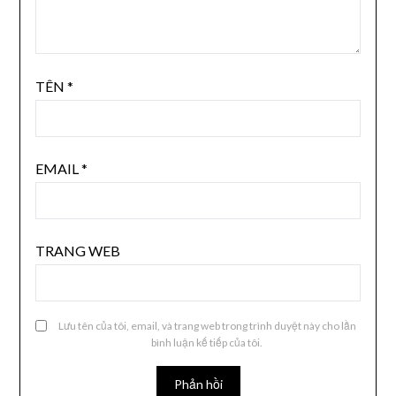
TÊN
*
EMAIL
*
TRANG WEB
Lưu tên của tôi, email, và trang web trong trình duyệt này cho lần
bình luận kế tiếp của tôi.