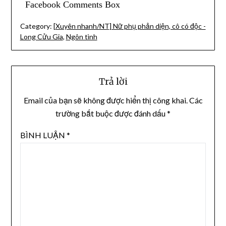
Facebook Comments Box
Category:
[Xuyên nhanh/NT] Nữ phụ phản diện, cô có độc -
Long Cửu Gia
,
Ngôn tình
Trả lời
Email của bạn sẽ không được hiển thị công khai.
Các
trường bắt buộc được đánh dấu
*
BÌNH LUẬN
*