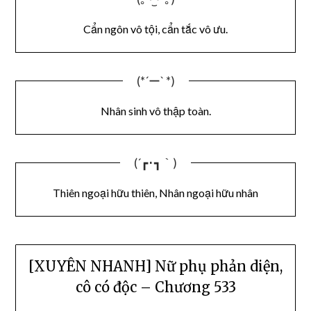
Cẩn ngôn vô tội, cẩn tắc vô ưu.
(*´ー` *)
Nhân sinh vô thập toàn.
(´┏･┓｀)
Thiên ngoại hữu thiên, Nhân ngoại hữu nhân
[XUYÊN NHANH] Nữ phụ phản diện,
cô có độc – Chương 533