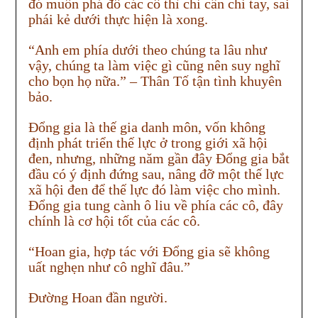
đó muốn phá đổ các cô thì chỉ cần chỉ tay, sai
phái kẻ dưới thực hiện là xong.
“Anh em phía dưới theo chúng ta lâu như
vậy, chúng ta làm việc gì cũng nên suy nghĩ
cho bọn họ nữa.” – Thân Tố tận tình khuyên
bảo.
Đổng gia là thế gia danh môn, vốn không
định phát triển thế lực ở trong giới xã hội
đen, nhưng, những năm gần đây Đổng gia bắt
đầu có ý định đứng sau, nâng đỡ một thế lực
xã hội đen để thế lực đó làm việc cho mình.
Đổng gia tung cành ô liu về phía các cô, đây
chính là cơ hội tốt của các cô.
“Hoan gia, hợp tác với Đổng gia sẽ không
uất nghẹn như cô nghĩ đâu.”
Đường Hoan đần người.