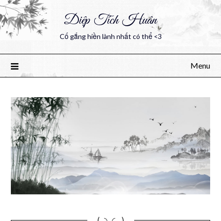
Diệp Tích Huân
Cố gắng hiền lành nhất có thể <3
Menu
(｡◝‿◜ ｡)