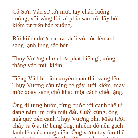
Cố Sơn Vân sợ tới mức tay chân luống
cuống, vội vàng lùi về phía sau, rồi lấy bội
kiếm từ trên bàn xuống.
Bội kiếm được rút ra khỏi vỏ, lóe lên ánh
sáng lạnh lùng sắc bén.
Thụy Vương như chưa phát hiện gì, xông
thẳng vào mũi kiếm.
Tiếng Vũ khí đâm xuyên máu thịt vang lên,
Thụy Vương cắn răng bẻ gãy lưỡi kiếm, máy
móc xoay sang chỗ khác một cách chết lặng.
Ông đi từng bước, từng bước tới cạnh thê tử
đang nằm im trên mặt đất. Cuối cùng, ông
ngã quỵ bên cạnh Thụy Vương phi. Máu tươi
chảy ra ồ ạt từ bụng ông, nhiễm đỏ nền gạch
lạnh lẽo của cung điện. Ông vươn tay ôm thê