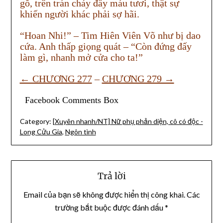
gỗ, trên trán chảy đầy máu tươi, thật sự
khiến người khác phải sợ hãi.
“Hoan Nhi!” – Tim Hiên Viên Võ như bị dao
cứa. Anh thấp giọng quát – “Còn đứng đấy
làm gì, nhanh mở cửa cho ta!”
← CHƯƠNG 277
–
CHƯƠNG 279 →
Facebook Comments Box
Category:
[Xuyên nhanh/NT] Nữ phụ phản diện, cô có độc -
Long Cửu Gia
,
Ngôn tình
Trả lời
Email của bạn sẽ không được hiển thị công khai.
Các
trường bắt buộc được đánh dấu
*