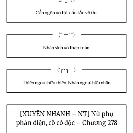
Cẩn ngôn vô tội, cẩn tắc vô ưu.
(*´ー` *)
Nhân sinh vô thập toàn.
(´┏･┓｀)
Thiên ngoại hữu thiên, Nhân ngoại hữu nhân
[XUYÊN NHANH – NT] Nữ phụ
phản diện, cô có độc – Chương 278