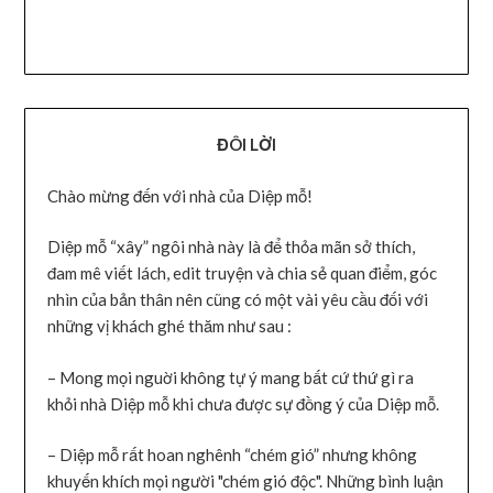
ĐÔI LỜI
Chào mừng đến với nhà của Diệp mỗ!
Diệp mỗ “xây” ngôi nhà này là để thỏa mãn sở thích,
đam mê viết lách, edit truyện và chia sẻ quan điểm, góc
nhìn của bản thân nên cũng có một vài yêu cầu đối với
những vị khách ghé thăm như sau :
– Mong mọi nguời không tự ý mang bất cứ thứ gì ra
khỏi nhà Diệp mỗ khi chưa được sự đồng ý của Diệp mỗ.
– Diệp mỗ rất hoan nghênh “chém gió” nhưng không
khuyến khích mọi người "chém gió độc". Những bình luận