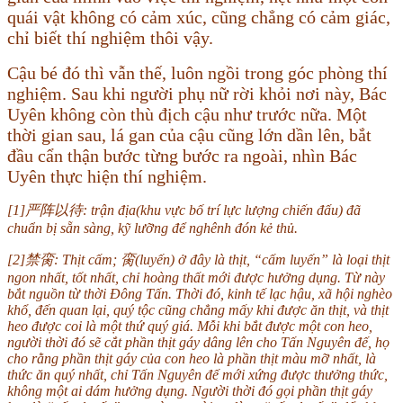
quái vật không có cảm xúc, cũng chẳng có cảm giác,
chỉ biết thí nghiệm thôi vậy.
Cậu bé đó thì vẫn thế, luôn ngồi trong góc phòng thí
nghiệm. Sau khi người phụ nữ rời khỏi nơi này, Bác
Uyên không còn thù địch cậu như trước nữa. Một
thời gian sau, lá gan của cậu cũng lớn dần lên, bắt
đầu cẩn thận bước từng bước ra ngoài, nhìn Bác
Uyên thực hiện thí nghiệm.
[1]严阵以待: trận địa(khu vực bố trí lực lượng chiến đấu) đã
chuẩn bị sẵn sàng, kỹ lưỡng để nghênh đón kẻ thủ.
[2]禁脔: Thịt cấm; 脔(luyến) ở đây là thịt, “cấm luyến” là loại thịt
ngon nhất, tốt nhất, chỉ hoàng thất mới được hưởng dụng. Từ này
bắt nguồn từ thời Đông Tấn. Thời đó, kinh tế lạc hậu, xã hội nghèo
khổ, đến quan lại, quý tộc cũng chẳng mấy khi được ăn thịt, và thịt
heo được coi là một thứ quý giá. Mỗi khi bắt được một con heo,
người thời đó sẽ cắt phần thịt gáy dâng lên cho Tấn Nguyên đế, họ
cho rằng phần thịt gáy của con heo là phần thịt màu mỡ nhất, là
thức ăn quý nhất, chỉ Tấn Nguyên đế mới xứng được thưởng thức,
không một ai dám hưởng dụng. Người thời đó gọi phần thịt gáy