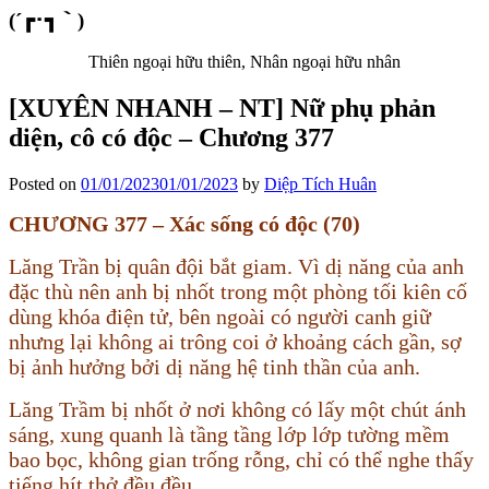
(´┏･┓｀)
Thiên ngoại hữu thiên, Nhân ngoại hữu nhân
[XUYÊN NHANH – NT] Nữ phụ phản
diện, cô có độc – Chương 377
Posted on
01/01/2023
01/01/2023
by
Diệp Tích Huân
CHƯƠNG 377 – Xác sống có độc (70)
Lăng Trần bị quân đội bắt giam. Vì dị năng của anh
đặc thù nên anh bị nhốt trong một phòng tối kiên cố
dùng khóa điện tử, bên ngoài có người canh giữ
nhưng lại không ai trông coi ở khoảng cách gần, sợ
bị ảnh hưởng bởi dị năng hệ tinh thần của anh.
Lăng Trầm bị nhốt ở nơi không có lấy một chút ánh
sáng, xung quanh là tầng tầng lớp lớp tường mềm
bao bọc, không gian trống rỗng, chỉ có thể nghe thấy
tiếng hít thở đều đều.