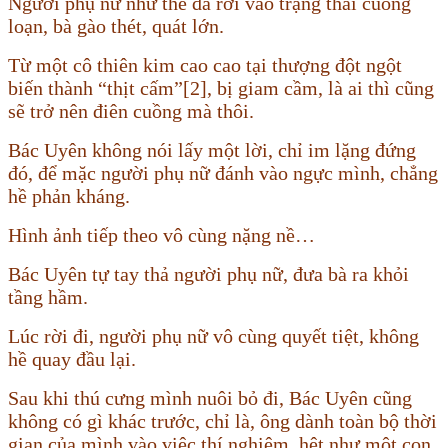
Người phụ nữ như thể đã rơi vào trạng thái cuồng
loạn, bà gào thét, quát lớn.
Từ một cô thiên kim cao cao tại thượng đột ngột
biến thành “thịt cấm”[2], bị giam cầm, là ai thì cũng
sẽ trở nên điên cuồng mà thôi.
Bác Uyên không nói lấy một lời, chỉ im lặng đứng
đó, để mặc người phụ nữ đánh vào ngực mình, chẳng
hề phản kháng.
Hình ảnh tiếp theo vô cùng nặng nề…
Bác Uyên tự tay thả người phụ nữ, đưa bà ra khỏi
tầng hầm.
Lúc rời đi, người phụ nữ vô cùng quyết tiệt, không
hề quay đầu lại.
Sau khi thú cưng mình nuôi bỏ đi, Bác Uyên cũng
không có gì khác trước, chỉ là, ông dành toàn bộ thời
gian của mình vào việc thí nghiệm, hệt như một con