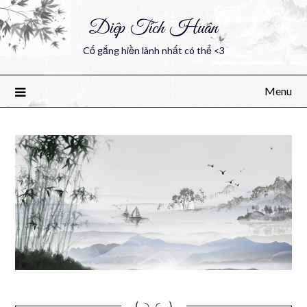
Diệp Tích Huân
Cố gắng hiền lành nhất có thể <3
Menu
(｡◝‿◜ ｡)