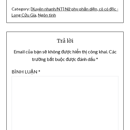
Category:
[Xuyên nhanh/NT] Nữ phụ phản diện, cô có độc -
Long Cửu Gia
,
Ngôn tình
Trả lời
Email của bạn sẽ không được hiển thị công khai.
Các
trường bắt buộc được đánh dấu
*
BÌNH LUẬN
*