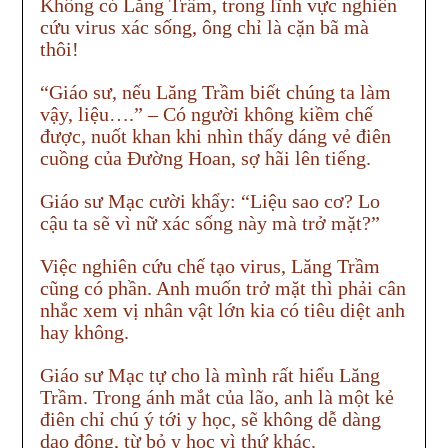
Không có Lăng Trầm, trong lĩnh vực nghiên
cứu virus xác sống, ông chỉ là cặn bã mà
thôi!
“Giáo sư, nếu Lăng Trầm biết chúng ta làm
vậy, liệu….” – Có người không kiềm chế
được, nuốt khan khi nhìn thấy dáng vẻ điên
cuồng của Đường Hoan, sợ hãi lên tiếng.
Giáo sư Mạc cười khẩy: “Liệu sao cơ? Lo
cậu ta sẽ vì nữ xác sống này mà trở mặt?”
Việc nghiên cứu chế tạo virus, Lăng Trầm
cũng có phần. Anh muốn trở mặt thì phải cân
nhắc xem vị nhân vật lớn kia có tiêu diệt anh
hay không.
Giáo sư Mạc tự cho là mình rất hiểu Lăng
Trầm. Trong ánh mắt của lão, anh là một kẻ
điên chỉ chú ý tới y học, sẽ không dễ dàng
dao động, từ bỏ y học vì thứ khác.