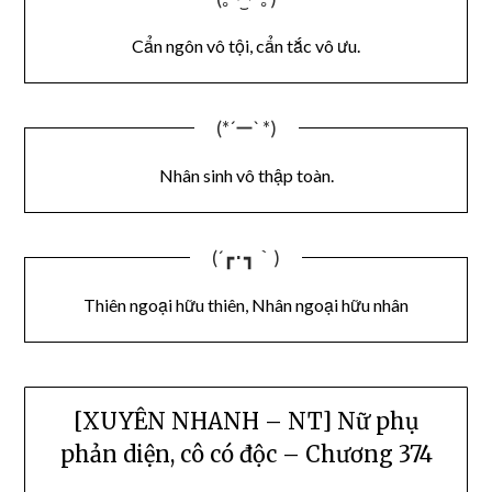
Cẩn ngôn vô tội, cẩn tắc vô ưu.
(*´ー` *)
Nhân sinh vô thập toàn.
(´┏･┓｀)
Thiên ngoại hữu thiên, Nhân ngoại hữu nhân
[XUYÊN NHANH – NT] Nữ phụ
phản diện, cô có độc – Chương 374