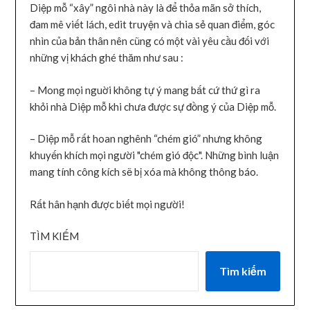
Diệp mỗ “xây” ngôi nhà này là để thỏa mãn sở thích,
đam mê viết lách, edit truyện và chia sẻ quan điểm, góc
nhìn của bản thân nên cũng có một vài yêu cầu đối với
những vị khách ghé thăm như sau :
– Mong mọi nguời không tự ý mang bất cứ thứ gì ra
khỏi nhà Diệp mỗ khi chưa được sự đồng ý của Diệp mỗ.
– Diệp mỗ rất hoan nghênh “chém gió” nhưng không
khuyến khích mọi người "chém gió độc". Những bình luận
mang tính công kích sẽ bị xóa mà không thông báo.
Rất hân hạnh được biết mọi người!
TÌM KIẾM
Tìm kiếm