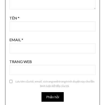
TÊN
*
EMAIL
*
TRANG WEB
Lưu tên của tôi, email, và trang web trong trình duyệt này cho lần
bình luận kế tiếp của tôi.