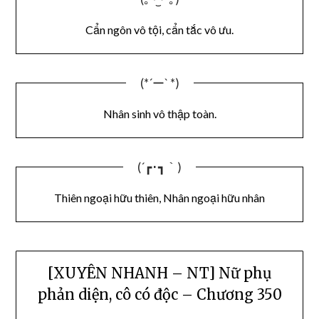
Cẩn ngôn vô tội, cẩn tắc vô ưu.
(*´ー` *)
Nhân sinh vô thập toàn.
(´┏･┓｀)
Thiên ngoại hữu thiên, Nhân ngoại hữu nhân
[XUYÊN NHANH – NT] Nữ phụ
phản diện, cô có độc – Chương 350