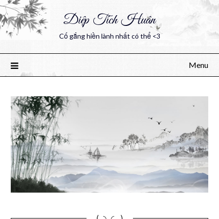
Diệp Tích Huân
Cố gắng hiền lành nhất có thể <3
Menu
(｡◝‿◜ ｡)