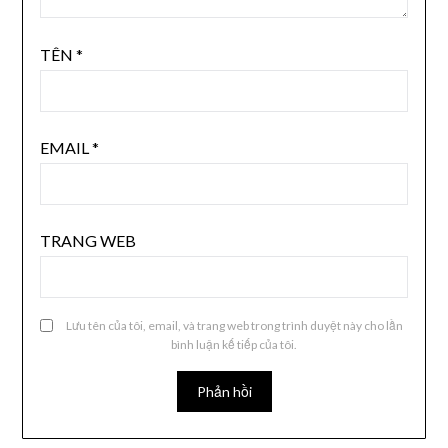
TÊN
*
EMAIL
*
TRANG WEB
Lưu tên của tôi, email, và trang web trong trình duyệt này cho lần
bình luận kế tiếp của tôi.