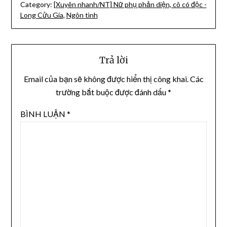
Category:
[Xuyên nhanh/NT] Nữ phụ phản diện, cô có độc -
Long Cửu Gia
,
Ngôn tình
Trả lời
Email của bạn sẽ không được hiển thị công khai.
Các
trường bắt buộc được đánh dấu
*
BÌNH LUẬN
*