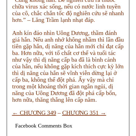
chữa virus xác sống, nếu có nước linh tuyền
của cô, chắc chắn tốc độ nghiên cứu sẽ nhanh
hơn.” – Lăng Trầm lạnh nhạt đáp.
Anh kín đáo nhìn Uông Dương, thầm đánh
giá hắn. Nếu anh nhớ không nhầm thì lần đầu
tiên gặp hắn, dị năng của hắn mới chỉ đạt cấp
ba. Hơn nữa, với tố chất cơ thể và tuổi tác
như vậy thì dị năng cấp ba đã là bình cảnh
của hắn, nếu không gặp kích thích cực kỳ lớn
thì dị năng của hắn sẽ vĩnh viễn dừng lại ở
cấp ba, không thể đột phá. Ấy vậy mà chỉ
trong một khoảng thời gian ngắn ngủi, dị
năng của Uông Dương đã đột phá cấp bốn,
hơn nữa, thăng thẳng lên cấp năm.
← CHƯƠNG 349
–
CHƯƠNG 351 →
Facebook Comments Box