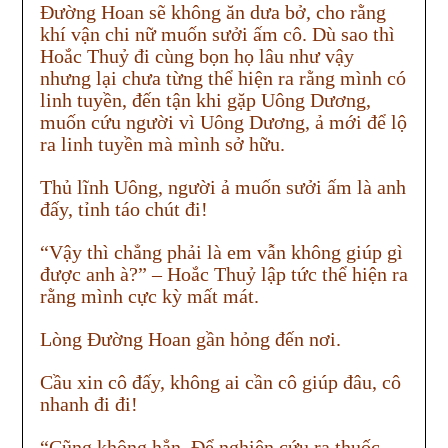
Đường Hoan sẽ không ăn dưa bở, cho rằng
khí vận chi nữ muốn sưởi ấm cô. Dù sao thì
Hoắc Thuỷ đi cùng bọn họ lâu như vậy
nhưng lại chưa từng thể hiện ra rằng mình có
linh tuyền, đến tận khi gặp Uông Dương,
muốn cứu người vì Uông Dương, ả mới để lộ
ra linh tuyền mà mình sở hữu.
Thủ lĩnh Uông, người ả muốn sưởi ấm là anh
đấy, tỉnh táo chút đi!
“Vậy thì chẳng phải là em vẫn không giúp gì
được anh à?” – Hoắc Thuỷ lập tức thể hiện ra
rằng mình cực kỳ mất mát.
Lòng Đường Hoan gần hỏng đến nơi.
Cầu xin cô đấy, không ai cần cô giúp đâu, cô
nhanh đi đi!
“Cũng không hẳn. Để nghiên cứu ra thuốc