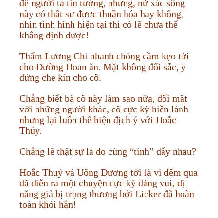
để người ta tin tưởng, nhưng, nữ xác sống
này có thật sự được thuần hóa hay không,
nhìn tình hình hiện tại thì có lẽ chưa thể
khẳng định được!
Thẩm Lương Chi nhanh chóng cầm kẹo tới
cho Đường Hoan ăn. Mặt không đổi sắc, y
đứng che kín cho cô.
Chẳng biết bà cô này làm sao nữa, đối mặt
với những người khác, cô cực kỳ hiền lành
nhưng lại luôn thể hiện địch ý với Hoắc
Thủy.
Chẳng lẽ thật sự là do cùng “tính” đẩy nhau?
Hoắc Thuỷ và Uông Dương tới là vì đêm qua
đã diễn ra một chuyện cực kỳ đáng vui, dị
năng giả bị trọng thương bởi Licker đã hoàn
toàn khỏi hẳn!