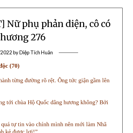
Nữ phụ phản diện, cô có
Chương 276
/2022
by
Diệp Tích Huân
ộc (70)
hành từng đường rõ rệt. Ông tức giận gầm lên
ũng tới chùa Hộ Quốc dâng hương không? Bởi
à quá tự tin vào chính mình nên mới làm Nhã
nh kẻ được lợi!”