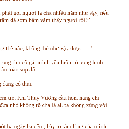
i phải gọi ngươi là cha nhiều năm như vậy, nếu
 trẫm đã sớm băm vằm thây ngươi rồi!”
g thể nào, không thể như vậy được….”
trong tim cô gái mình yêu luôn có bóng hình
oàn toàn sụp đổ.
 đang có thai.
iềm tin. Khi Thụy Vương cầu hôn, nàng chỉ
đứa nhỏ không rõ cha là ai, ta không xứng với
ốt ba ngày ba đêm, bày tỏ tấm lòng của mình.