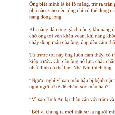
Ông biết mình là kẻ lỗ mãng, trừ ra trận g
phú nào. Cho nên, ông chỉ có thể dùng cá
nàng động lòng.
Khi nàng đáp ứng gả cho ông, khi nàng đ
chờ ông tới vén khăn voan, khi nàng khó
chảy dòng máu của ông, ông đều cảm thấ
Từ trước tới nay ông luôn cảm thấy, có t
kiếp trước. Chỉ cần ông nỗ lực, chắc chắ
nhất định có thể làm Nhã Nhi thích ông.
“Ngươi nghĩ vì sao mẫu hậu bị bệnh nặn
nghỉ ngơi tử tế để chăm sóc mẫu hậu?”
“Vì sao Bình An lại thân cận với trẫm v
“Bởi vì chúng ta mới thật sự là người mộ