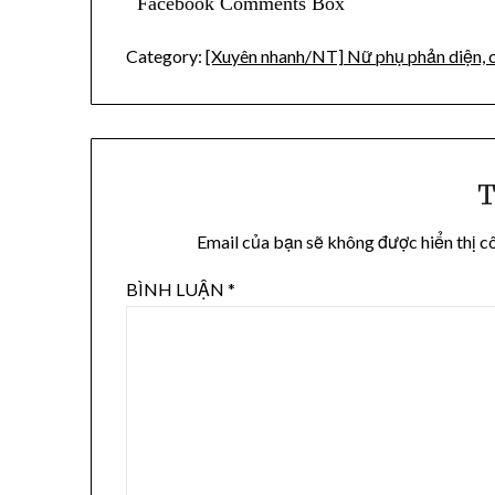
Facebook Comments Box
Category:
[Xuyên nhanh/NT] Nữ phụ phản diện, c
T
Email của bạn sẽ không được hiển thị c
BÌNH LUẬN
*