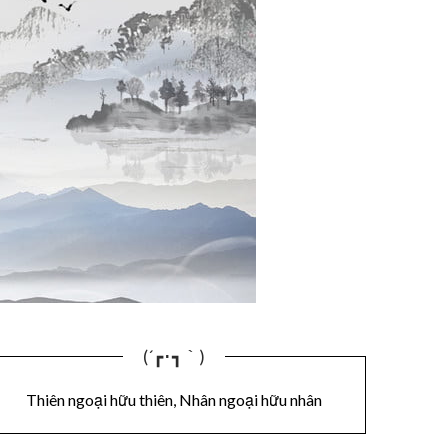
(´┏･┓｀)
Thiên ngoại hữu thiên, Nhân ngoại hữu nhân