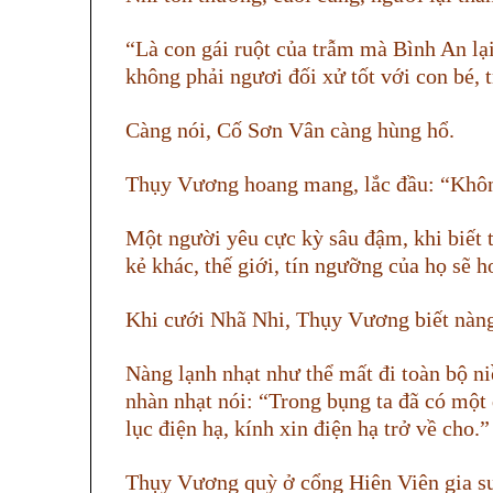
“Là con gái ruột của trẫm mà Bình An lạ
không phải ngươi đối xử tốt với con bé,
Càng nói, Cố Sơn Vân càng hùng hổ.
Thụy Vương hoang mang, lắc đầu: “Khôn
Một người yêu cực kỳ sâu đậm, khi biết 
kẻ khác, thế giới, tín ngưỡng của họ sẽ h
Khi cưới Nhã Nhi, Thụy Vương biết nàng
Nàng lạnh nhạt như thể mất đi toàn bộ n
nhàn nhạt nói: “Trong bụng ta đã có một 
lục điện hạ, kính xin điện hạ trở về cho.”
Thụy Vương quỳ ở cổng Hiên Viên gia su