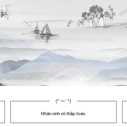
(*´ー` *)
Nhân sinh vô thập toàn.