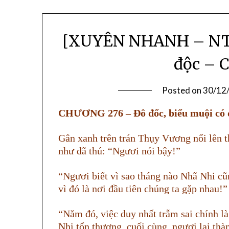
[XUYÊN NHANH – NT] 
độc – 
Posted on
30/12
CHƯƠNG 276 – Đô đốc, biểu muội có đ
Gân xanh trên trán Thụy Vương nổi lên t
như dã thú: “Ngươi nói bậy!”
“Ngươi biết vì sao tháng nào Nhã Nhi c
vì đó là nơi đầu tiên chúng ta gặp nhau!”
“Năm đó, việc duy nhất trẫm sai chính l
Nhi tổn thương, cuối cùng, ngươi lại thà