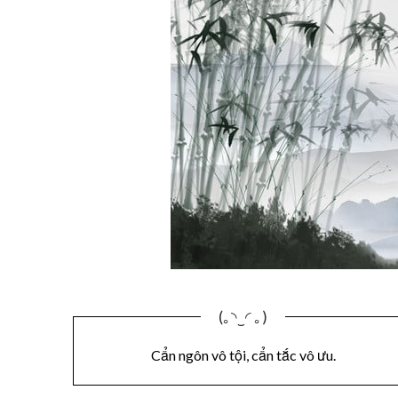
(｡◝‿◜ ｡)
Cẩn ngôn vô tội, cẩn tắc vô ưu.