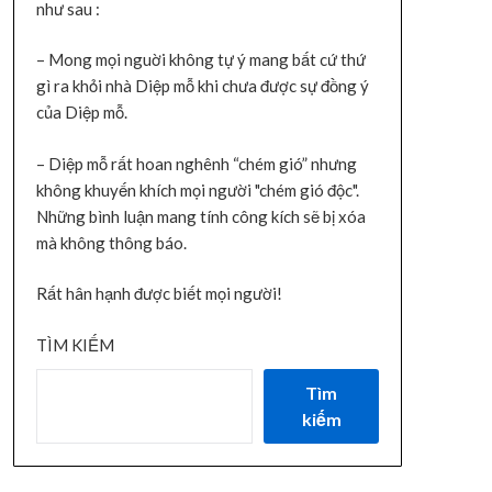
như sau :
– Mong mọi nguời không tự ý mang bất cứ thứ
gì ra khỏi nhà Diệp mỗ khi chưa được sự đồng ý
của Diệp mỗ.
– Diệp mỗ rất hoan nghênh “chém gió” nhưng
không khuyến khích mọi người "chém gió độc".
Những bình luận mang tính công kích sẽ bị xóa
mà không thông báo.
Rất hân hạnh được biết mọi người!
TÌM KIẾM
Tìm
kiếm