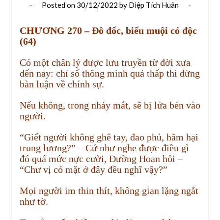
Posted on
30/12/2022
by
Diệp Tích Huân
CHƯƠNG 270 – Đô đốc, biểu muội có độc
(64)
Có một chân lý được lưu truyền từ đời xưa
đến nay: chỉ số thông minh quá thấp thì đừng
bàn luận về chính sự.
Nếu không, trong nháy mắt, sẽ bị lửa bén vào
người.
“Giết người không ghê tay, đao phủ, hãm hại
trung lương?” – Cứ như nghe được điều gì
đó quá mức nực cười, Đường Hoan hỏi –
“Chư vị có mặt ở đây đều nghĩ vậy?”
Mọi người im thin thít, không gian lặng ngắt
như tờ.