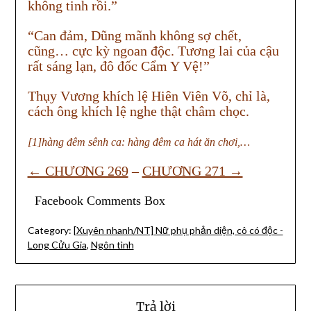
không tinh rồi.”
“Can đảm, Dũng mãnh không sợ chết,
cũng… cực kỳ ngoan độc. Tương lai của cậu
rất sáng lạn, đô đốc Cẩm Y Vệ!”
Thụy Vương khích lệ Hiên Viên Võ, chỉ là,
cách ông khích lệ nghe thật châm chọc.
[1]hàng đêm sênh ca: hàng đêm ca hát ăn chơi,…
← CHƯƠNG 269
–
CHƯƠNG 271 →
Facebook Comments Box
Category:
[Xuyên nhanh/NT] Nữ phụ phản diện, cô có độc -
Long Cửu Gia
,
Ngôn tình
Trả lời