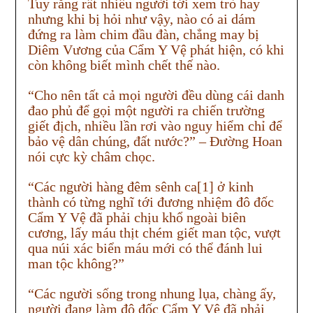
Tuy rằng rất nhiều người tới xem trò hay
nhưng khi bị hỏi như vậy, nào có ai dám
đứng ra làm chim đầu đàn, chẳng may bị
Diêm Vương của Cẩm Y Vệ phát hiện, có khi
còn không biết mình chết thế nào.
“Cho nên tất cả mọi người đều dùng cái danh
đao phủ để gọi một người ra chiến trường
giết địch, nhiều lần rơi vào nguy hiểm chỉ để
bảo vệ dân chúng, đất nước?” – Đường Hoan
nói cực kỳ châm chọc.
“Các người hàng đêm sênh ca[1] ở kinh
thành có từng nghĩ tới đương nhiệm đô đốc
Cẩm Y Vệ đã phải chịu khổ ngoài biên
cương, lấy máu thịt chém giết man tộc, vượt
qua núi xác biển máu mới có thể đánh lui
man tộc không?”
“Các người sống trong nhung lụa, chàng ấy,
người đang làm đô đốc Cẩm Y Vệ đã phải