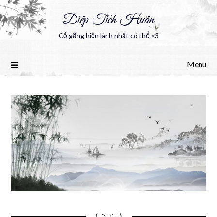
Diệp Tích Huân
Cố gắng hiền lành nhất có thể <3
Menu
(｡◝‿◜ ｡)