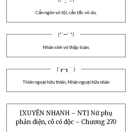
Cẩn ngôn vô tội, cẩn tắc vô ưu.
(*´ー` *)
Nhân sinh vô thập toàn.
(´┏･┓｀)
Thiên ngoại hữu thiên, Nhân ngoại hữu nhân
[XUYÊN NHANH – NT] Nữ phụ
phản diện, cô có độc – Chương 270