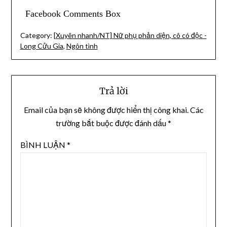
Facebook Comments Box
Category:
[Xuyên nhanh/NT] Nữ phụ phản diện, cô có độc -
Long Cửu Gia
,
Ngôn tình
Trả lời
Email của bạn sẽ không được hiển thị công khai.
Các
trường bắt buộc được đánh dấu
*
BÌNH LUẬN
*