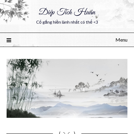
Diệp Tích Huân
Cố gắng hiền lành nhất có thể <3
Menu
(｡◝‿◜ ｡)