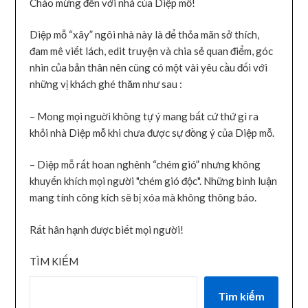
Chào mừng đến với nhà của Diệp mỗ!
Diệp mỗ “xây” ngôi nhà này là để thỏa mãn sở thích,
đam mê viết lách, edit truyện và chia sẻ quan điểm, góc
nhìn của bản thân nên cũng có một vài yêu cầu đối với
những vị khách ghé thăm như sau :
– Mong mọi nguời không tự ý mang bất cứ thứ gì ra
khỏi nhà Diệp mỗ khi chưa được sự đồng ý của Diệp mỗ.
– Diệp mỗ rất hoan nghênh “chém gió” nhưng không
khuyến khích mọi người "chém gió độc". Những bình luận
mang tính công kích sẽ bị xóa mà không thông báo.
Rất hân hạnh được biết mọi người!
TÌM KIẾM
Tìm kiếm