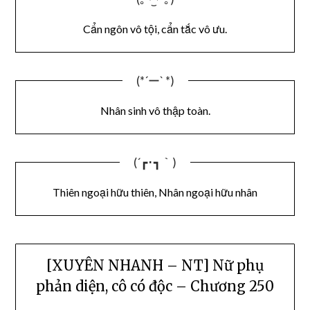
Cẩn ngôn vô tội, cẩn tắc vô ưu.
(*´ー` *)
Nhân sinh vô thập toàn.
(´┏･┓｀)
Thiên ngoại hữu thiên, Nhân ngoại hữu nhân
[XUYÊN NHANH – NT] Nữ phụ
phản diện, cô có độc – Chương 250