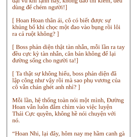
đại vũ khí lạnh này, không đao thì kiếm, đều
dùng để chém người!]
[ Hoan Hoan thân ái, cô có biết được sự
khủng bố khi chọc một đao vào bụng rồi lôi
ra cả ruột không? ]
[ Boss phản diện thật tàn nhẫn, mỗi lần ra tay
đều cực kỳ tàn nhẫn, căn bản không để lại
đường sống cho người ta!]
[ Ta thật sự không hiểu, boss phản diện đã
lập công như vậy rồi mà sao phụ vương của
cô vẫn chán ghét anh nhỉ? ]
Mỗi lần, hệ thống toàn nói một mình, Đường
Hoan vẫn luôn đắm chìm vào việc luyện
Thái Cực quyền, không hề nói chuyện với
nó.
“Hoan Nhi, lại đây, hôm nay mẹ hầm canh gà