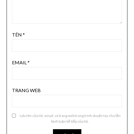
TÊN
*
EMAIL
*
TRANG WEB
Lưu tên của tôi, email, và trang web trong trình duyệt này cho lần
bình luận kế tiếp của tôi.