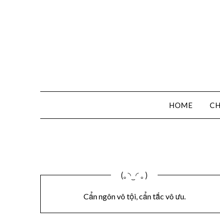
HOME
CH
(｡◝‿◜ ｡)
Cẩn ngôn vô tội, cẩn tắc vô ưu.