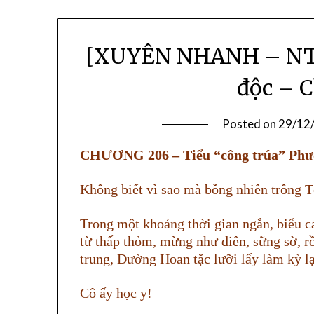
[XUYÊN NHANH – NT] 
độc – 
Posted on
29/12
CHƯƠNG 206 – Tiểu “công trúa” Phượ
Không biết vì sao mà bỗng nhiên trông T
Trong một khoảng thời gian ngắn, biểu 
từ thấp thỏm, mừng như điên, sững sờ, rồ
trung, Đường Hoan tặc lưỡi lấy làm kỳ lạ
Cô ấy học y!