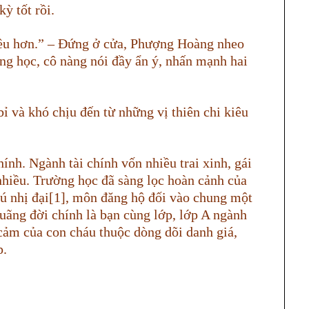
ỳ tốt rồi.
ều hơn.” – Đứng ở cửa, Phượng Hoàng nheo
òng học, cô nàng nói đầy ẩn ý, nhấn mạnh hai
ỉ và khó chịu đến từ những vị thiên chi kiêu
hính. Ngành tài chính vốn nhiều trai xinh, gái
 nhiều. Trường học đã sàng lọc hoàn cảnh của
phú nhị đại[1], môn đăng hộ đối vào chung một
uãng đời chính là bạn cùng lớp, lớp A ngành
 cảm của con cháu thuộc dòng dõi danh giá,
p.