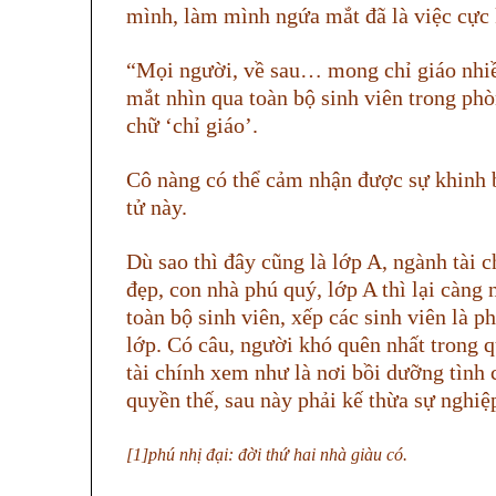
mình, làm mình ngứa mắt đã là việc cực k
“Mọi người, về sau… mong chỉ giáo nhi
mắt nhìn qua toàn bộ sinh viên trong ph
chữ ‘chỉ giáo’.
Cô nàng có thể cảm nhận được sự khinh b
tử này.
Dù sao thì đây cũng là lớp A, ngành tài c
đẹp, con nhà phú quý, lớp A thì lại càng
toàn bộ sinh viên, xếp các sinh viên là 
lớp. Có câu, người khó quên nhất trong q
tài chính xem như là nơi bồi dưỡng tình
quyền thế, sau này phải kế thừa sự nghiệ
[1]phú nhị đại: đời thứ hai nhà giàu có.