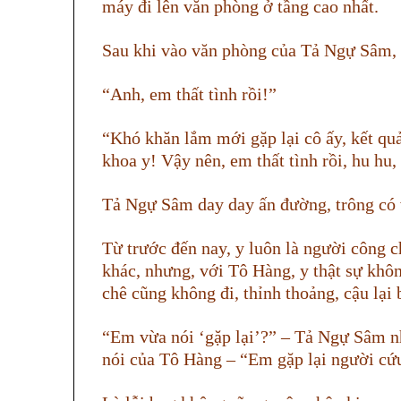
máy đi lên văn phòng ở tầng cao nhất.
Sau khi vào văn phòng của Tả Ngự Sâm
“Anh, em thất tình rồi!”
“Khó khăn lắm mới gặp lại cô ấy, kết quả, 
khoa y! Vậy nên, em thất tình rồi, hu hu
Tả Ngự Sâm day day ấn đường, trông có 
Từ trước đến nay, y luôn là người công c
khác, nhưng, với Tô Hàng, y thật sự khô
chê cũng không đi, thỉnh thoảng, cậu lại 
“Em vừa nói ‘gặp lại’?” – Tả Ngự Sâm nh
nói của Tô Hàng – “Em gặp lại người cứ