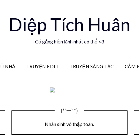
Diệp Tích Huân
Cố gắng hiền lành nhất có thể <3
Ủ NHÀ
TRUYỆN EDIT
TRUYỆN SÁNG TÁC
CẢM 
(*´ー` *)
Nhân sinh vô thập toàn.