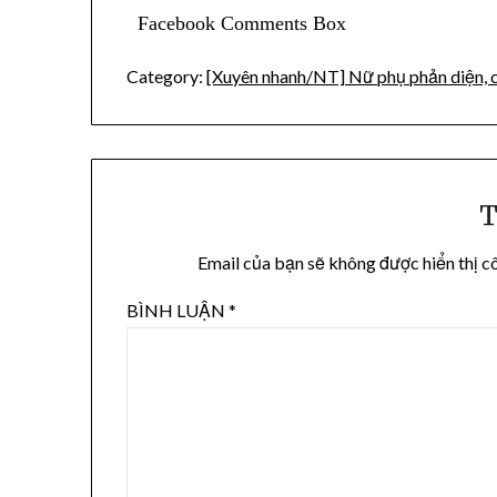
Facebook Comments Box
Category:
[Xuyên nhanh/NT] Nữ phụ phản diện, c
T
Email của bạn sẽ không được hiển thị c
BÌNH LUẬN
*