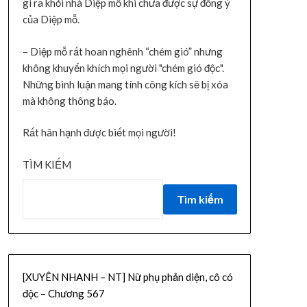
gì ra khỏi nhà Diệp mỗ khi chưa được sự đồng ý
của Diệp mỗ.
– Diệp mỗ rất hoan nghênh “chém gió” nhưng
không khuyến khích mọi người "chém gió độc".
Những bình luận mang tính công kích sẽ bị xóa
mà không thông báo.
Rất hân hạnh được biết mọi người!
TÌM KIẾM
Tìm kiếm
[XUYÊN NHANH – NT] Nữ phụ phản diện, cô có
độc – Chương 567