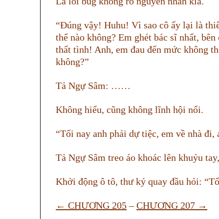
Là lỗi bug không rõ nguyên nhân kia.
“Đúng vậy! Huhu! Vì sao cô ấy lại là thi
thế nào không? Em ghét bác sĩ nhất, bên
thất tình! Anh, em đau đến mức không th
không?”
Tả Ngự Sâm: ……
Không hiểu, cũng không lĩnh hội nổi.
“Tối nay anh phải dự tiệc, em về nhà đi, 
Tả Ngự Sâm treo áo khoác lên khuỷu tay,
Khởi động ô tô, thư ký quay đầu hỏi: “Tổ
← CHƯƠNG 205
–
CHƯƠNG 207 →