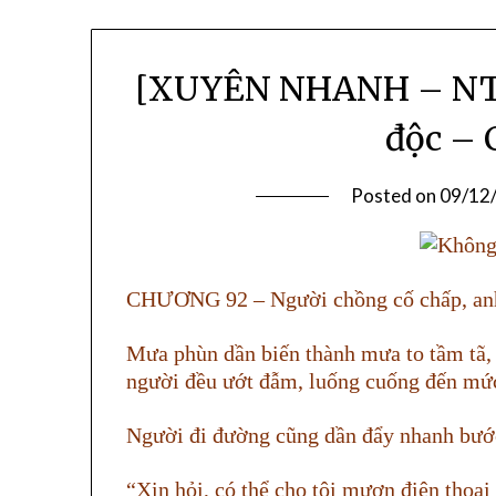
[XUYÊN NHANH – NT] 
độc – 
Posted on
09/12
CHƯƠNG 92 – Người chồng cố chấp, anh
Mưa phùn dần biến thành mưa to tầm tã,
người đều ướt đẫm, luống cuống đến mức
Người đi đường cũng dần đẩy nhanh bướ
“Xin hỏi, có thể cho tôi mượn điện thoạ