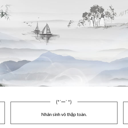
(*´ー` *)
Nhân sinh vô thập toàn.