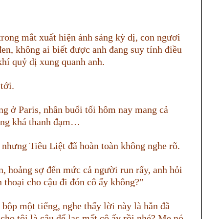
 trong mắt xuất hiện ánh sáng kỳ dị, con ngươi
en, không ai biết được anh đang suy tính điều
khí quỷ dị xung quanh anh.
tới.
ếng ở Paris, nhân buổi tối hôm nay mang cả
cũng khá thanh đạm…
 nhưng Tiêu Liệt đã hoàn toàn không nghe rõ.
n, hoảng sợ đến mức cả người run rẩy, anh hỏi
 thoại cho cậu đi đón cô ấy không?”
bộp một tiếng, nghe thấy lời này là hắn đã
cho tôi là cậu để lạc mất cô ấy rồi nhé? Mẹ nó,