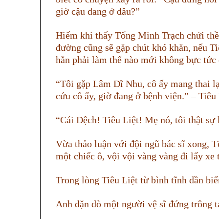
giờ cậu đang ở đâu?”
Hiếm khi thấy Tống Minh Trạch chửi thề.
đường cũng sẽ gặp chút khó khăn, nếu Ti
hắn phải làm thế nào mới không bực tức 
“Tôi gặp Lâm Dĩ Nhu, cô ấy mang thai lạ
cứu cô ấy, giờ đang ở bệnh viện.” – Tiêu
“Cái Đệch! Tiêu Liệt! Mẹ nó, tôi thật sự 
Vừa thảo luận với đội ngũ bác sĩ xong,
một chiếc ô, vội vội vàng vàng đi lấy xe
Trong lòng Tiêu Liệt từ bình tĩnh dần bi
Anh dặn dò một người vệ sĩ đứng trông tạ