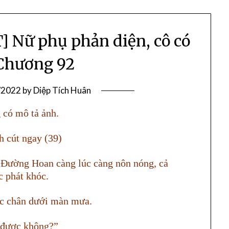
Nữ phụ phản diện, cô có
Chương 92
/2022
by
Diệp Tích Huân
 cút ngay (39)
 Đường Hoan càng lúc càng nôn nóng, cả
 phát khóc.
c chân dưới màn mưa.
i được không?”