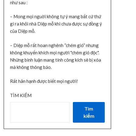
như sau :
– Mong mọi nguời không tự ý mang bất cứ thứ
gì ra khỏi nhà Diệp mỗ khi chưa được sự đồng ý
của Diệp mỗ.
– Diệp mỗ rất hoan nghênh “chém gió” nhưng
không khuyến khích mọi người "chém gió độc".
Những bình luận mang tính công kích sẽ bị xóa
mà không thông báo.
Rất hân hạnh được biết mọi người!
TÌM KIẾM
Tìm
kiếm