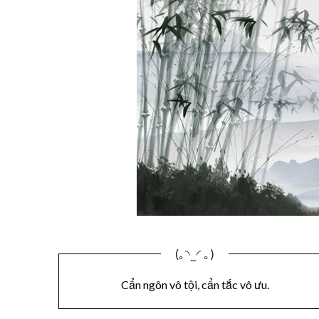
(｡◝‿◜ ｡)
Cẩn ngôn vô tội, cẩn tắc vô ưu.