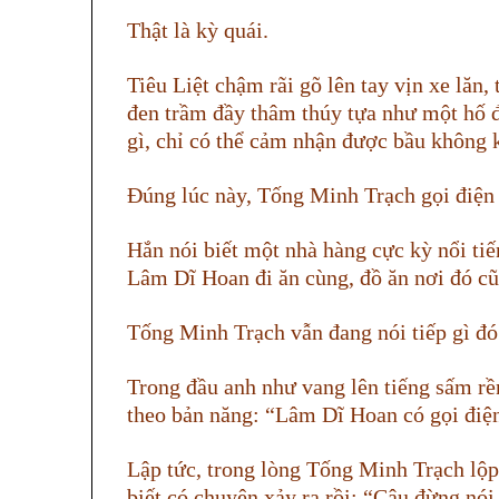
Thật là kỳ quái.
Tiêu Liệt chậm rãi gõ lên tay vịn xe lăn,
đen trầm đầy thâm thúy tựa như một hố đ
gì, chỉ có thể cảm nhận được bầu không 
Đúng lúc này, Tống Minh Trạch gọi điện 
Hắn nói biết một nhà hàng cực kỳ nổi ti
Lâm Dĩ Hoan đi ăn cùng, đồ ăn nơi đó 
Tống Minh Trạch vẫn đang nói tiếp gì đó
Trong đầu anh như vang lên tiếng sấm rề
theo bản năng: “Lâm Dĩ Hoan có gọi điện
Lập tức, trong lòng Tống Minh Trạch lộp 
biết có chuyện xảy ra rồi: “Cậu đừng nói 