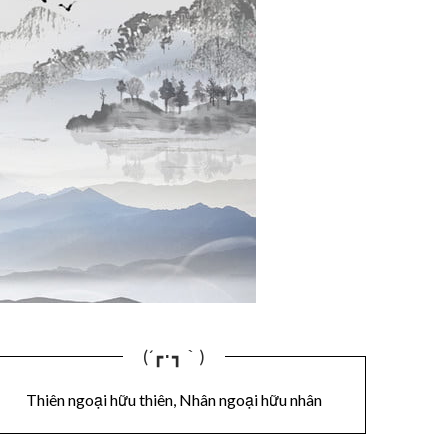
(´┏･┓｀)
Thiên ngoại hữu thiên, Nhân ngoại hữu nhân