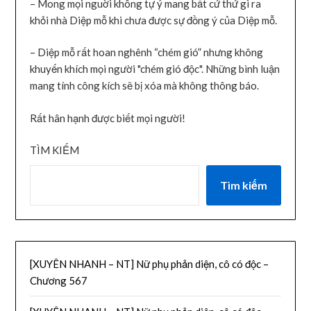
– Mong mọi nguời không tự ý mang bất cứ thứ gì ra
khỏi nhà Diệp mỗ khi chưa được sự đồng ý của Diệp mỗ.
– Diệp mỗ rất hoan nghênh “chém gió” nhưng không
khuyến khích mọi người "chém gió độc". Những bình luận
mang tính công kích sẽ bị xóa mà không thông báo.
Rất hân hạnh được biết mọi người!
TÌM KIẾM
Tìm kiếm
[XUYÊN NHANH – NT] Nữ phụ phản diện, cô có độc –
Chương 567