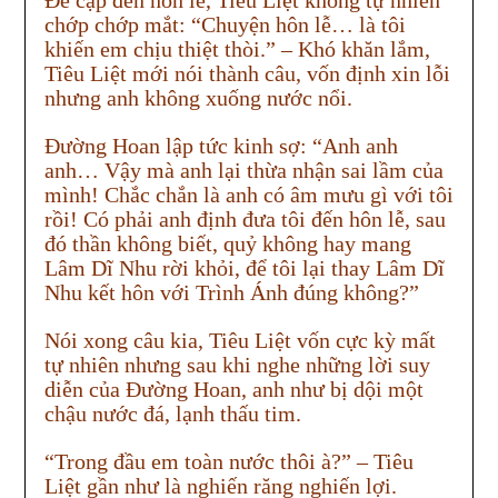
Đề cập đến hôn lễ, Tiêu Liệt không tự nhiên
chớp chớp mắt: “Chuyện hôn lễ… là tôi
khiến em chịu thiệt thòi.” – Khó khăn lắm,
Tiêu Liệt mới nói thành câu, vốn định xin lỗi
nhưng anh không xuống nước nổi.
Đường Hoan lập tức kinh sợ: “Anh anh
anh… Vậy mà anh lại thừa nhận sai lầm của
mình! Chắc chắn là anh có âm mưu gì với tôi
rồi! Có phải anh định đưa tôi đến hôn lễ, sau
đó thần không biết, quỷ không hay mang
Lâm Dĩ Nhu rời khỏi, để tôi lại thay Lâm Dĩ
Nhu kết hôn với Trình Ánh đúng không?”
Nói xong câu kia, Tiêu Liệt vốn cực kỳ mất
tự nhiên nhưng sau khi nghe những lời suy
diễn của Đường Hoan, anh như bị dội một
chậu nước đá, lạnh thấu tim.
“Trong đầu em toàn nước thôi à?” – Tiêu
Liệt gần như là nghiến răng nghiến lợi.