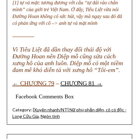
[1] tự vả mặt: tương đương với câu “tự đái vào chân
mình” của giới trẻ Việt Nam. Ở đây, Tiêu Liệt vừa nói
Đường Hoan không có sức hút, vậy mà ngay sau đó đã
có phản ứng với cô –> anh tự vả mặt mình
———–
Vì Tiêu Liệt đã dần thay đổi thái độ với
Đường Hoan nên Diệp mỗ cũng sửa cách
xưng hô của anh luôn. Diệp mỗ có một niềm
đam mê khó diễn tả với xưng hô “Tôi-em”.
← CHƯƠNG 79
–
CHƯƠNG 81 →
Facebook Comments Box
Category:
[Xuyên nhanh/NT] Nữ phụ phản diện, cô có độc -
Long Cửu Gia
,
Ngôn tình