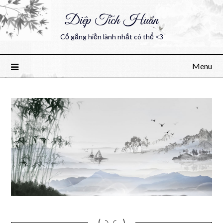
Diệp Tích Huân
Cố gắng hiền lành nhất có thể <3
Menu
(｡◝‿◜ ｡)