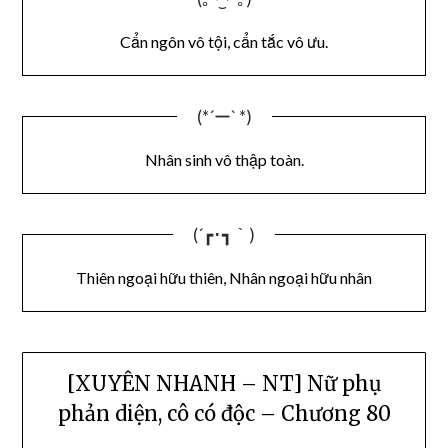
Cẩn ngôn vô tội, cẩn tắc vô ưu.
(*´ー` *)
Nhân sinh vô thập toàn.
(´┏･┓｀)
Thiên ngoại hữu thiên, Nhân ngoại hữu nhân
[XUYÊN NHANH – NT] Nữ phụ
phản diện, cô có độc – Chương 80