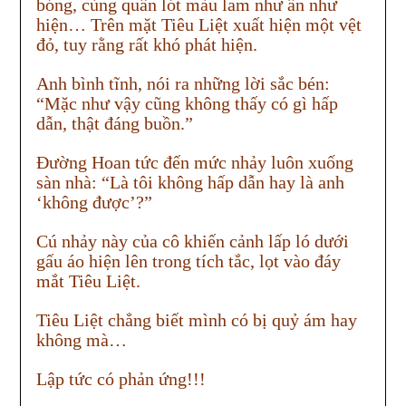
bóng, cùng quần lót màu lam như ẩn như
hiện… Trên mặt Tiêu Liệt xuất hiện một vệt
đỏ, tuy rằng rất khó phát hiện.
Anh bình tĩnh, nói ra những lời sắc bén:
“Mặc như vậy cũng không thấy có gì hấp
dẫn, thật đáng buồn.”
Đường Hoan tức đến mức nhảy luôn xuống
sàn nhà: “Là tôi không hấp dẫn hay là anh
‘không được’?”
Cú nhảy này của cô khiến cảnh lấp ló dưới
gấu áo hiện lên trong tích tắc, lọt vào đáy
mắt Tiêu Liệt.
Tiêu Liệt chẳng biết mình có bị quỷ ám hay
không mà…
Lập tức có phản ứng!!!