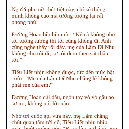
Người phụ nữ chết tiệt này, chỉ số thông
minh không cao mà tưởng tượng lại rất
phong phú!
Đường Hoan bĩu bĩu môi: “Kể cả không như
tôi tưởng tượng thì tôi cũng không đi. Anh
cũng nghe thấy rồi đấy, mẹ của Lâm Dĩ Nhu
không cho tôi đi, sợ tôi đem theo sát thần
tới.”
Tiêu Liệt nhịn không được, tức đến mức bật
cười: “Mẹ của Lâm Dĩ Nhu chẳng lẽ không
phải mẹ của em?”
Đường Hoan cúi đầu, ngón tay vò vò gấu áo
sơ mi, không nói lời nào.
Nhớ tới cuộc gọi vừa nãy, mẹ Lâm chẳng
chút quan tâm tới cô, Tiêu Liệt nhíu nhíu
mày, buột miệng nói: “Bà ta là cái thá gì. Em