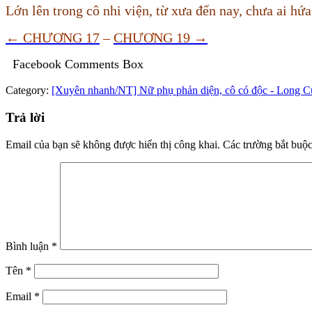
Lớn lên trong cô nhi viện, từ xưa đến nay, chưa ai hứ
←
CHƯƠNG 17
–
CH
ƯƠNG 19 →
Facebook Comments Box
Category:
[Xuyên nhanh/NT] Nữ phụ phản diện, cô có độc - Long C
Trả lời
Email của bạn sẽ không được hiển thị công khai.
Các trường bắt buộ
Bình luận
*
Tên
*
Email
*