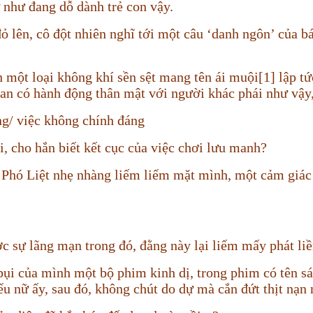
 như đang dỗ dành trẻ con vậy.
ên, cô đột nhiên nghĩ tới một câu ‘danh ngôn’ của bá
 một loại không khí sền sệt mang tên ái muội[1] lập t
an có hành động thân mật với người khác phái như vậ
ng/ việc không chính đáng
i, cho hắn biết kết cục của việc chơi lưu manh?
Phó Liệt nhẹ nhàng liếm liếm mặt mình, một cảm giác t
 sự lãng mạn trong đó, đằng này lại liếm mấy phát liền
ụi của mình một bộ phim kinh dị, trong phim có tên sát 
ếu nữ ấy, sau đó, không chút do dự mà cắn đứt thịt nạn 