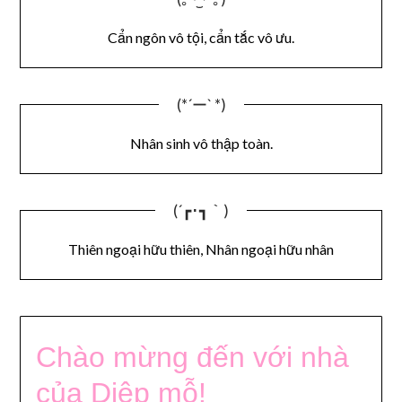
Cẩn ngôn vô tội, cẩn tắc vô ưu.
(*´ー` *)
Nhân sinh vô thập toàn.
(´┏･┓｀)
Thiên ngoại hữu thiên, Nhân ngoại hữu nhân
Chào mừng đến với nhà
của Diệp mỗ!