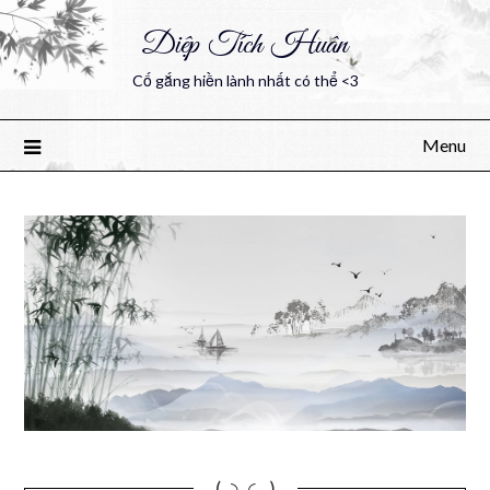
Diệp Tích Huân
Cố gắng hiền lành nhất có thể <3
Menu
(｡◝‿◜ ｡)